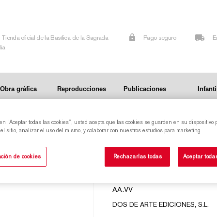
Tienda oficial de la Basílica de la Sagrada
Pago seguro
E
lia
Obra gráfica
Reproducciones
Publicaciones
Infanti
 en “Aceptar todas las cookies”, usted acepta que las cookies se guarden en su dispositivo 
l sitio, analizar el uso del mismo, y colaborar con nuestros estudios para marketing.
SAGRADA FAMÍLI
ción de cookies
Rechazarlas todas
Aceptar toda
EDICIÓN FOTO
AA.VV
DOS DE ARTE EDICIONES, S.L.