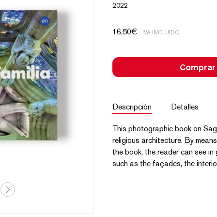
2022
16,50
€
IVA INCLUIDO
Comprar
Descripción
Detalles
This photographic book on Sagra
religious architecture. By means
the book, the reader can see in 
such as the façades, the interi