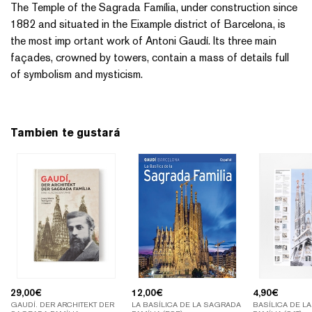
The Temple of the Sagrada Família, under construction since
1882 and situated in the Eixample district of Barcelona, is
the most imp ortant work of Antoni Gaudí. Its three main
façades, crowned by towers, contain a mass of details full
of symbolism and mysticism.
Tambien te gustará
29,00
€
12,00
€
4,90
€
GAUDÍ. DER ARCHITEKT DER
LA BASÍLICA DE LA SAGRADA
BASÍLICA DE L