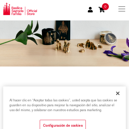
0
Al hacer clic en “Aceptar todas las cookies”, usted acepta que las cookies se
Inicio
/
Inspiración Fe y Liturgia
guarden en su dispositivo para mejorar la navegación del sitio, analizar el
uso del mismo, y colaborar con nuestros estudios para marketing.
Ordenar por
Configuración de cookies