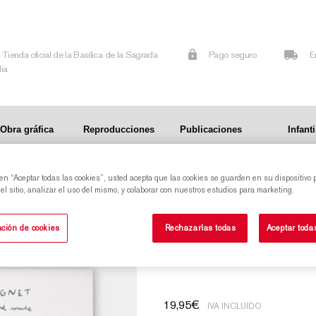
Tienda oficial de la Basílica de la Sagrada
Pago seguro
E
lia
Obra gráfica
Reproducciones
Publicaciones
Infanti
 en “Aceptar todas las cookies”, usted acepta que las cookies se guarden en su dispositivo 
ia
l sitio, analizar el uso del mismo, y colaborar con nuestros estudios para marketing.
Pack de cuatro imanes con el perfil de la
ción de cookies
Rechazarlas todas
Aceptar toda
Sagrada Familia
19,95
€
IVA INCLUIDO