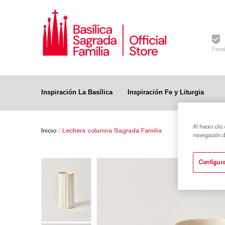
Fami
Inspiración La Basílica
Inspiración Fe y Liturgia
Al hacer clic
Inicio
/
Lechera columna Sagrada Familia
navegación de
Configura