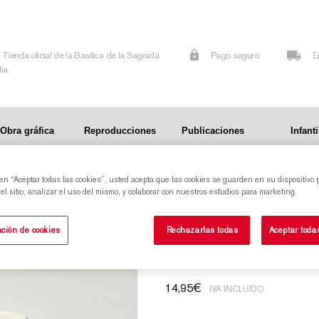
Tienda oficial de la Basílica de la Sagrada
Pago seguro
E
lia
Obra gráfica
Reproducciones
Publicaciones
Infanti
 en “Aceptar todas las cookies”, usted acepta que las cookies se guarden en su dispositivo 
l sitio, analizar el uso del mismo, y colaborar con nuestros estudios para marketing.
Lechera columna 
ción de cookies
Rechazarlas todas
Aceptar toda
14,95
€
IVA INCLUIDO