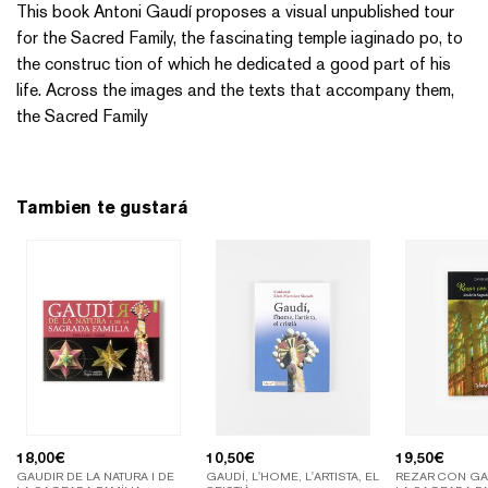
This book Antoni Gaudí proposes a visual unpublished tour
for the Sacred Family, the fascinating temple iaginado po, to
the construc tion of which he dedicated a good part of his
life. Across the images and the texts that accompany them,
the Sacred Family
Tambien te gustará
18,00
€
10,50
€
19,50
€
GAUDIR DE LA NATURA I DE
GAUDÍ, L'HOME, L'ARTISTA, EL
REZAR CON GA