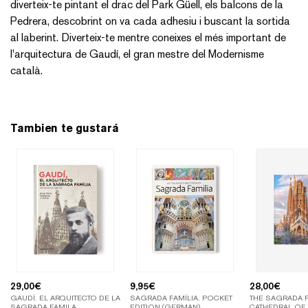
diverteix-te pintant el drac del Park Güell, els balcons de la
Pedrera, descobrint on va cada adhesiu i buscant la sortida
al laberint. Diverteix-te mentre coneixes el més important de
l'arquitectura de Gaudí, el gran mestre del Modernisme
català.
Tambien te gustará
29,00
€
9,95
€
28,00
€
GAUDÍ. EL ARQUITECTO DE LA
SAGRADA FAMÍLIA. POCKET
THE SAGRADA F
SAGRADA FAMILA
EDITION (GERMAN)
CATHEDRAL OF 