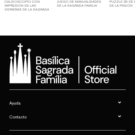
CALIDOSCOPIO CON
JUEGO DE MANUALIDADES
PUZZLE 3D DE 
IMPRESIÓN DE LAS
DE LA SAGRADA FAMILIA
DE LA PASIÓN
VIDRIERAS DE LA SAGRADA
FAMILIA
Ayuda
Contacto