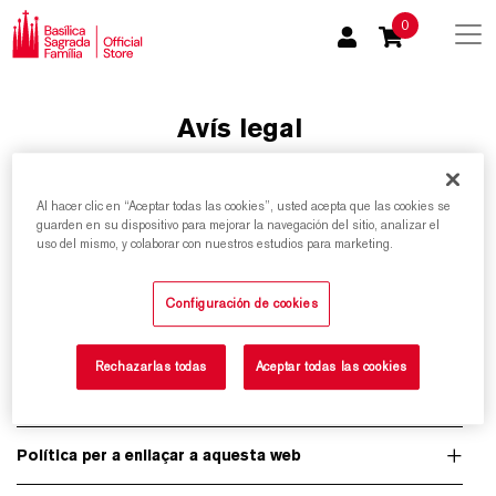
0
Avís legal
Al hacer clic en “Aceptar todas las cookies”, usted acepta que las cookies se
Titularitat de la web i les dades de contacte
guarden en su dispositivo para mejorar la navegación del sitio, analizar el
uso del mismo, y colaborar con nuestros estudios para marketing.
Condicions d'ús de la web
Configuración de cookies
Limitació i exclusió de responsabilitat
Rechazarlas todas
Aceptar todas las cookies
Propietat intel·lectual i industrial
Política per a enllaçar a aquesta web