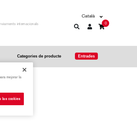
Català
0
nviaments internacionals
Categories de producte
Entrades
para mejorar la
audí
s las cookies