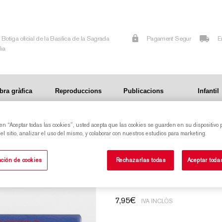
Botiga oficial de la Basílica de la Sagrada
Pagament Segur
E
lia
bra gràfica
Reproduccions
Publicacions
Infantil
 en “Aceptar todas las cookies”, usted acepta que las cookies se guarden en su dispositivo 
l sitio, analizar el uso del mismo, y colaborar con nuestros estudios para marketing.
Joc de memòria G
ción de cookies
Rechazarlas todas
Aceptar toda
7,95
€
IVA INCLÒS