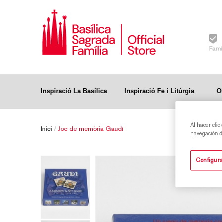
Famí
Inspiració La Basílica
Inspiració Fe i Litúrgia
O
Al hacer clic
Inici
/
Joc de memòria Gaudí
navegación de
Configura