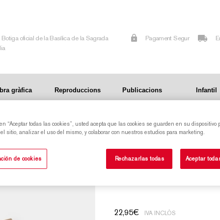
Botiga oficial de la Basílica de la Sagrada
Pagament Segur
E
lia
bra gràfica
Reproduccions
Publicacions
Infantil
 en “Aceptar todas las cookies”, usted acepta que las cookies se guarden en su dispositivo 
lia
l sitio, analizar el uso del mismo, y colaborar con nuestros estudios para marketing.
Retallable de la façana de Naixement de la
ción de cookies
Rechazarlas todas
Aceptar toda
Sagrada Família
22,95
€
IVA INCLÒS