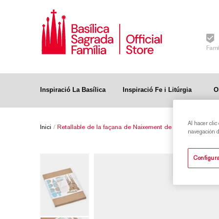
Famí
Inspiració La Basílica
Inspiració Fe i Litúrgia
O
Al hacer clic
Inici
/
Retallable de la façana de Naixement de la Sagrada Famí
navegación de
Configura