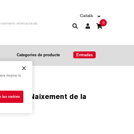
Català
0
nviaments internacionals
Categories de producte
Entrades
para mejorar la
s las cookies