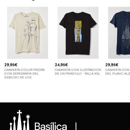
29,95
€
24,95
€
29,95
€
CAMISETA COLOR PIEDRA
CAMISETA CON ILUSTRACIÓN
CAMISETA CON
CON SERIGRAFÍA DEL
DE UN PINACULO - TALLA XXL
DEL PLANO ALZ
ESBOZO DE LOS
SOLDADOS DE SUBIRACHS -
TALLA XXL