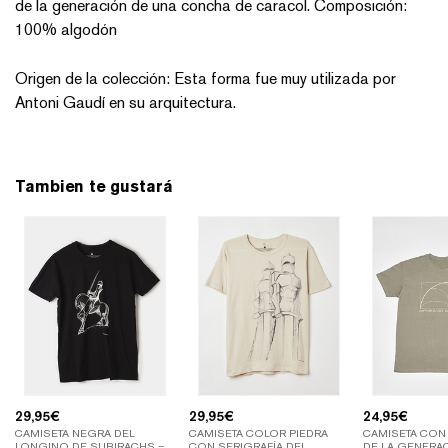
de la generación de una concha de caracol. Composición:
100% algodón
Origen de la colección: Esta forma fue muy utilizada por
Antoni Gaudí en su arquitectura.
Tambien te gustará
29,95
€
29,95
€
24,95
€
CAMISETA NEGRA DEL
CAMISETA COLOR PIEDRA
CAMISETA CON
LONGINO DE SUBIRACHS –
CON SERIGRAFÍA DEL
DE LA GENERA