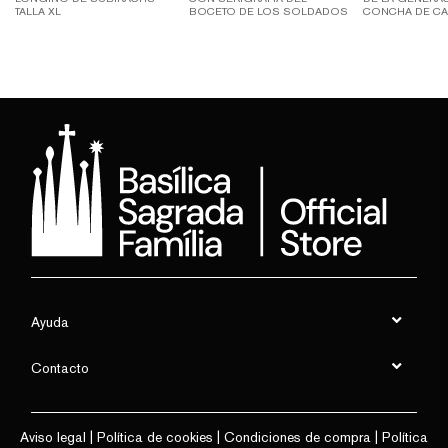
TALLA XL
BOCETO DE LOS SOLDADOS
CONCHA DE CA
DE SUBIRACHS - TALLA S
TALLA L
Ayuda
Contacto
Aviso legal
|
Política de cookies
|
Condiciones de compra
|
Política