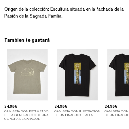
Origen de la colección: Escultura situada en la fachada de la
Pasión de la Sagrada Familia.
Tambien te gustará
24,95
€
24,95
€
24,95
€
CAMISETA CON ESTAMPADO
CAMISETA CON ILUSTRACIÓN
CAMISETA CON
DE LA GENERACIÓN DE UNA
DE UN PINACULO - TALLA L
DE UN PINACULO
CONCHA DE CARACOL -
TALLA L