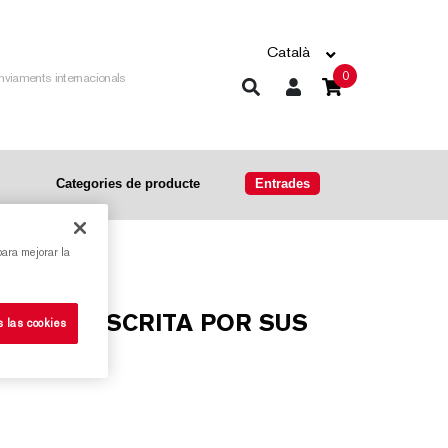
Català
0
nviaments internacionals
Categories de producte
Entrades
para mejorar la
s las cookies