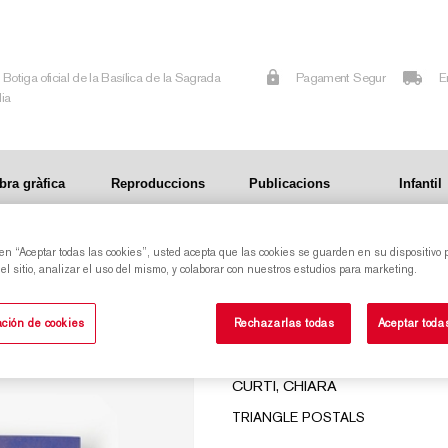
Botiga oficial de la Basílica de la Sagrada
Pagament Segur
E
lia
bra gràfica
Reproduccions
Publicacions
Infantil
 en “Aceptar todas las cookies”, usted acepta que las cookies se guarden en su dispositivo 
S
l sitio, analizar el uso del mismo, y colaborar con nuestros estudios para marketing.
MI GAUDÍ. LA BIOGRAFÍA ESCRITA POR SUS
ción de cookies
Rechazarlas todas
Aceptar toda
AMIGOS
CURTI, CHIARA
TRIANGLE POSTALS