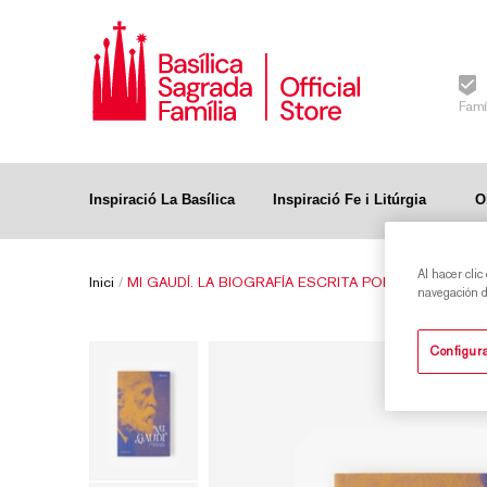
Famí
Inspiració La Basílica
Inspiració Fe i Litúrgia
O
Al hacer clic
Inici
/
MI GAUDÍ. LA BIOGRAFÍA ESCRITA POR SUS AMIGO
navegación de
Configura