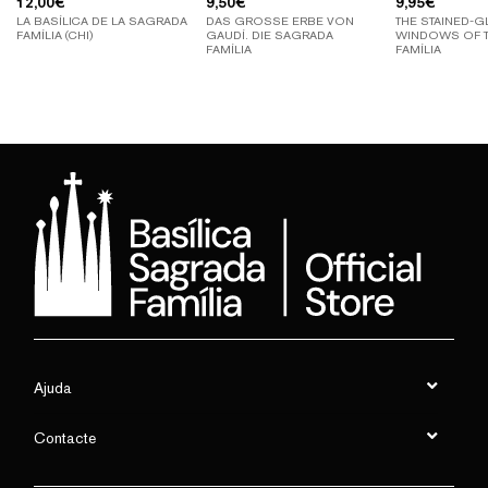
12,00
€
9,50
€
9,95
€
LA BASÍLICA DE LA SAGRADA
DAS GROSSE ERBE VON
THE STAINED-G
FAMÍLIA (CHI)
GAUDÍ. DIE SAGRADA
WINDOWS OF 
FAMÍLIA
FAMÍLIA
Ajuda
Contacte