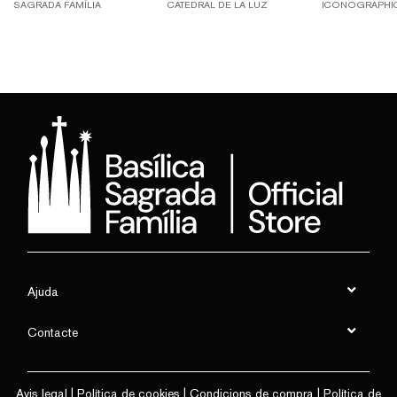
SAGRADA FAMÍLIA
CATEDRAL DE LA LUZ
ICONOGRAPHIC 
Ajuda
Contacte
Avis legal
|
Política de cookies
|
Condicions de compra
|
Política de