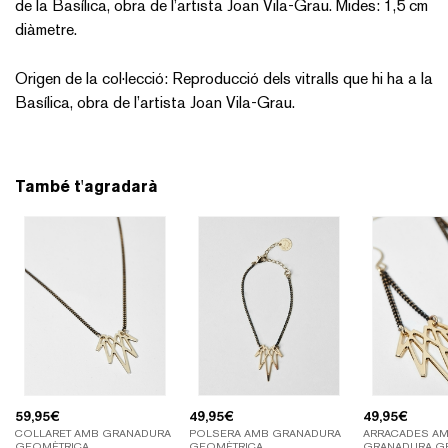
de la Basílica, obra de l’artista Joan Vila-Grau. Mides: 1,5 cm
diàmetre.
Origen de la col·lecció: Reproducció dels vitralls que hi ha a la
Basílica, obra de l’artista Joan Vila-Grau.
També t'agradarà
59,95
€
49,95
€
49,95
€
COLLARET AMB GRANADURA
POLSERA AMB GRANADURA
ARRACADES A
GEOMÈTRICA
GEOMÈTRICA
GRANADURA G