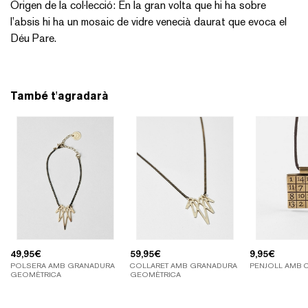
Origen de la col·lecció: En la gran volta que hi ha sobre
l’absis hi ha un mosaic de vidre venecià daurat que evoca el
Déu Pare.
També t'agradarà
49,95
€
59,95
€
9,95
€
POLSERA AMB GRANADURA
COLLARET AMB GRANADURA
PENJOLL AMB 
GEOMÈTRICA
GEOMÈTRICA