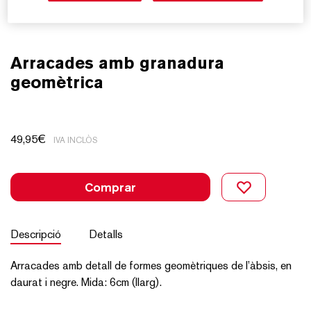
Arracades amb granadura
geomètrica
49,95
€
IVA INCLÒS
Comprar
Descripció
Detalls
Arracades amb detall de formes geomètriques de l’àbsis, en
daurat i negre. Mida: 6cm (llarg).