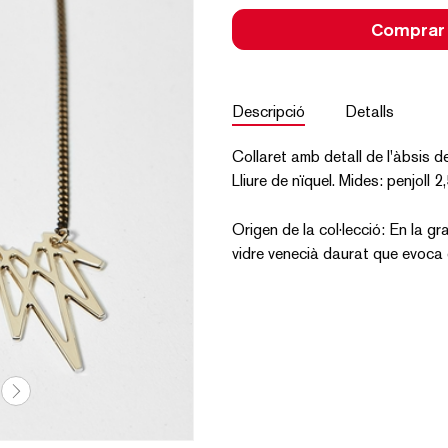
Comprar
Descripció
Detalls
Collaret amb detall de l'àbsis d
Lliure de nïquel. Mides: penjoll
Origen de la col·lecció: En la gr
vidre venecià daurat que evoca 