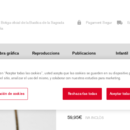
Botiga oficial de la Basílica de la Sagrada
Pagament Segur
E
lia
bra gràfica
Reproduccions
Publicacions
Infantil
 en “Aceptar todas las cookies”, usted acepta que las cookies se guarden en su dispositivo 
l sitio, analizar el uso del mismo, y colaborar con nuestros estudios para marketing.
Collaret amb gra
ción de cookies
Rechazarlas todas
Aceptar toda
59,95
€
IVA INCLÒS