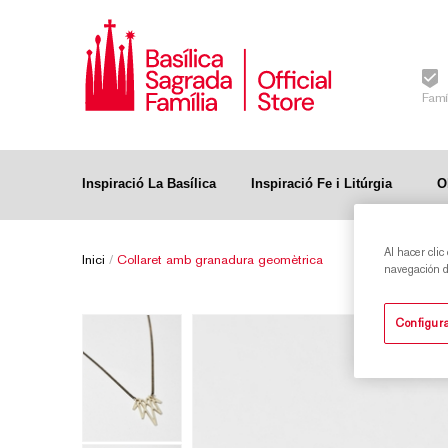
Famí
Inspiració La Basílica
Inspiració Fe i Litúrgia
O
Al hacer clic
Inici
/
Collaret amb granadura geomètrica
navegación de
Configura