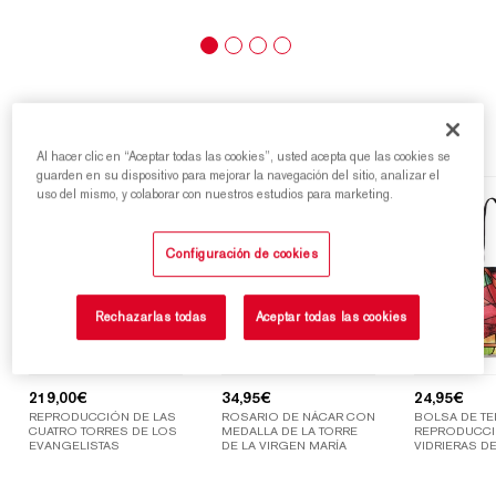
Destacados
Al hacer clic en “Aceptar todas las cookies”, usted acepta que las cookies se
guarden en su dispositivo para mejorar la navegación del sitio, analizar el
uso del mismo, y colaborar con nuestros estudios para marketing.
Configuración de cookies
Rechazarlas todas
Aceptar todas las cookies
219,00
€
34,95
€
24,95
€
REPRODUCCIÓN DE LAS
ROSARIO DE NÁCAR CON
BOLSA DE TE
CUATRO TORRES DE LOS
MEDALLA DE LA TORRE
REPRODUCCI
EVANGELISTAS
DE LA VIRGEN MARÍA
VIDRIERAS DE
SAGRADA FAM