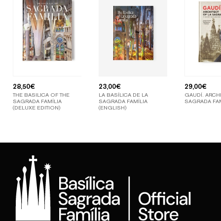
28,50
€
23,00
€
29,00
€
THE BASILICA OF THE
LA BASÍLICA DE LA
GAUDÍ. ARCHI
SAGRADA FAMÍLIA
SAGRADA FAMÍLIA
SAGRADA FAM
(DELUXE EDITION)
(ENGLISH)