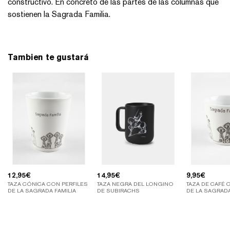
constructivo. En concreto de las partes de las columnas que
sostienen la Sagrada Familia.
Tambien te gustará
12,95
€
14,95
€
9,95
€
TAZA CÓNICA CON PERFILES
TAZA NEGRA DEL LONGINO
TAZA DE CAFÉ 
DE LA SAGRADA FAMILIA
DE SUBIRACHS
DE LA SAGRADA