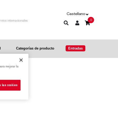
Castellano
0
nvíos internacionales
l
Categorías de producto
Entradas
para mejorar la
s las cookies
R