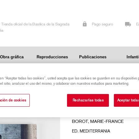
Tienda oficial de la Basílica de la Sagrada
Pago seguro
E
lia
Obra gráfica
Reproducciones
Publicaciones
Infanti
 en “Aceptar todas las cookies”, usted acepta que las cookies se guarden en su dispositivo 
l sitio, analizar el uso del mismo, y colaborar con nuestros estudios para marketing.
SUBIRACHS
ción de cookies
Rechazarlas todas
Aceptar toda
LE DUR DESIR DE CREE
BOROT, MARIE-FRANCE
ED. MEDITERRANIA