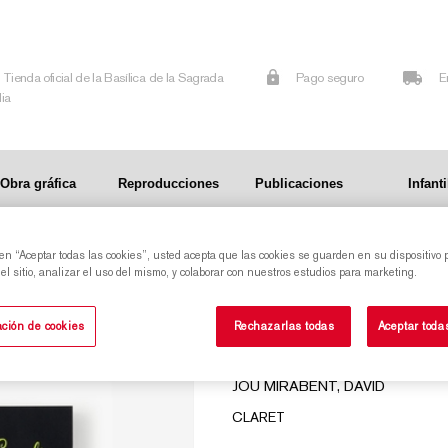
Tienda oficial de la Basílica de la Sagrada
Pago seguro
E
lia
Obra gráfica
Reproducciones
Publicaciones
Infanti
 en “Aceptar todas las cookies”, usted acepta que las cookies se guarden en su dispositivo 
l sitio, analizar el uso del mismo, y colaborar con nuestros estudios para marketing.
REZAR CON GAUDÍ DESDE LA SAGRADA
ción de cookies
Rechazarlas todas
Aceptar toda
FAMILIA
JOU MIRABENT, DAVID
CLARET