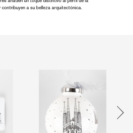
res añaden un toque distintivo al perfil de la
 contribuyen a su belleza arquitectónica.