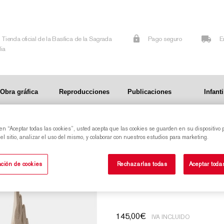
Tienda oficial de la Basílica de la Sagrada
Pago seguro
E
lia
Obra gráfica
Reproducciones
Publicaciones
Infanti
 en “Aceptar todas las cookies”, usted acepta que las cookies se guarden en su dispositivo 
grada Familia
l sitio, analizar el uso del mismo, y colaborar con nuestros estudios para marketing.
Reproducción de la torre del Evangelista Juan
ción de cookies
Rechazarlas todas
Aceptar toda
de la Sagrada Fam
145,00
€
IVA INCLUIDO