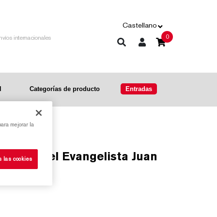
Castellano
0
nvíos internacionales
l
Categorías de producto
Entradas
para mejorar la
s las cookies
ilia