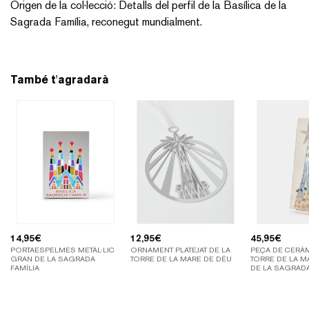
Origen de la col·lecció: Detalls del perfil de la Basílica de la
Sagrada Família, reconegut mundialment.
També t'agradarà
14,95
€
12,95
€
45,95
€
PORTAESPELMES METÀL·LIC
ORNAMENT PLATEJAT DE LA
PEÇA DE CERÀM
GRAN DE LA SAGRADA
TORRE DE LA MARE DE DÉU
TORRE DE LA M
FAMÍLIA
DE LA SAGRADA
DIA – (24,5 X 10