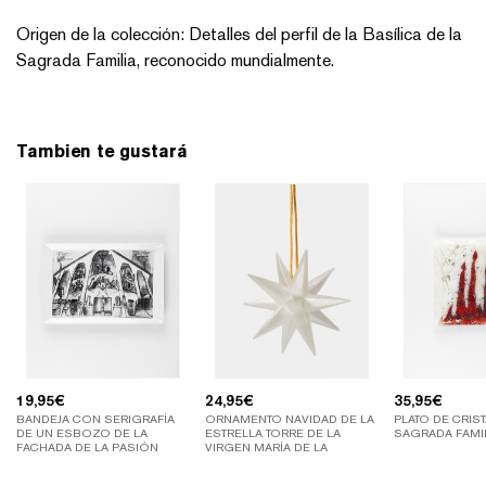
Origen de la colección: Detalles del perfil de la Basílica de la
Sagrada Familia, reconocido mundialmente.
Tambien te gustará
19,95
€
24,95
€
35,95
€
BANDEJA CON SERIGRAFÍA
ORNAMENTO NAVIDAD DE LA
PLATO DE CRIST
DE UN ESBOZO DE LA
ESTRELLA TORRE DE LA
SAGRADA FAMI
FACHADA DE LA PASIÓN
VIRGEN MARÍA DE LA
SAGRADA FAMILIA