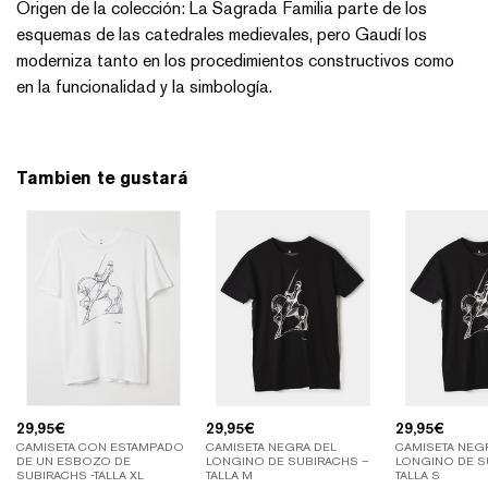
Origen de la colección: La Sagrada Familia parte de los
esquemas de las catedrales medievales, pero Gaudí los
moderniza tanto en los procedimientos constructivos como
en la funcionalidad y la simbología.
Tambien te gustará
29,95
€
29,95
€
29,95
€
CAMISETA CON ESTAMPADO
CAMISETA NEGRA DEL
CAMISETA NEG
DE UN ESBOZO DE
LONGINO DE SUBIRACHS –
LONGINO DE S
SUBIRACHS -TALLA XL
TALLA M
TALLA S