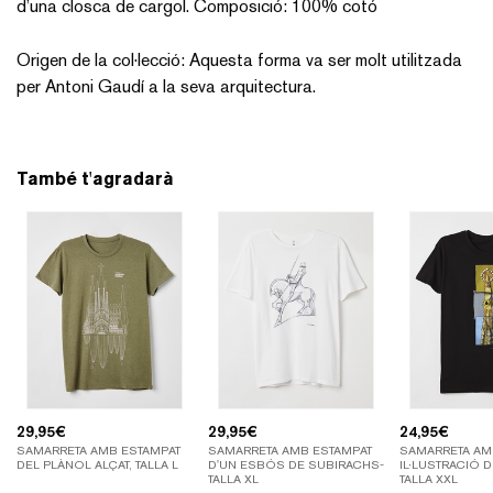
d’una closca de cargol. Composició: 100% cotó
Origen de la col·lecció: Aquesta forma va ser molt utilitzada
per Antoni Gaudí a la seva arquitectura.
També t'agradarà
29,95
€
29,95
€
24,95
€
SAMARRETA AMB ESTAMPAT
SAMARRETA AMB ESTAMPAT
SAMARRETA AM
DEL PLÀNOL ALÇAT, TALLA L
D'UN ESBÓS DE SUBIRACHS-
IL·LUSTRACIÓ D
TALLA XL
TALLA XXL