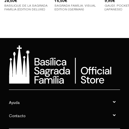
28,50
€
16,50
€
9,95
€
BASILIQUE DE LA SAGRADA
SAGRADA FAMÍLIA. VISUAL
GAUDÍ. POCKET
FAMÍLIA (ÉDITION DELUXE)
EDITION (GERMAN)
(JAPANESE)
Ayuda
Contacto