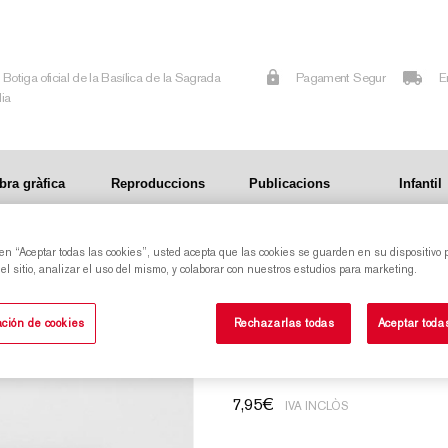
Botiga oficial de la Basílica de la Sagrada
Pagament Segur
E
lia
bra gràfica
Reproduccions
Publicacions
Infantil
 en “Aceptar todas las cookies”, usted acepta que las cookies se guarden en su dispositivo 
l sitio, analizar el uso del mismo, y colaborar con nuestros estudios para marketing.
Sotagot amb perf
ción de cookies
Rechazarlas todas
Aceptar toda
7,95
€
IVA INCLÒS