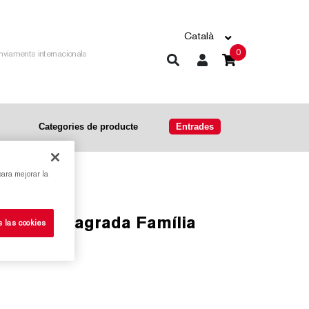
Català
0
nviaments internacionals
Categories de producte
Entrades
para mejorar la
ils de la Sagrada Família
s las cookies