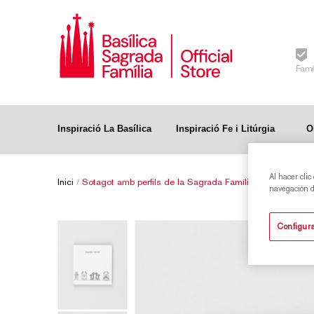
Famí
Inspiració La Basílica
Inspiració Fe i Litúrgia
O
Al hacer clic
Inici
/
Sotagot amb perfils de la Sagrada Família
navegación de
Configura