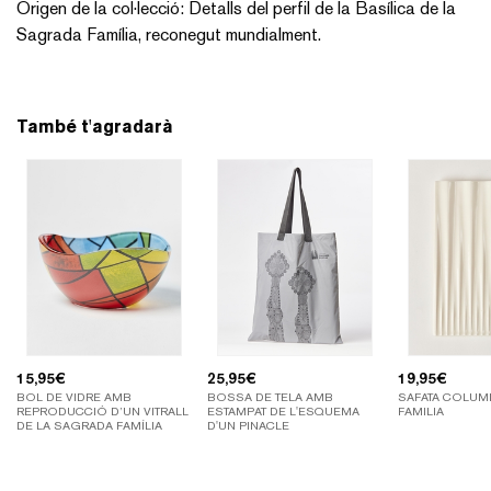
Origen de la col·lecció: Detalls del perfil de la Basílica de la
Sagrada Família, reconegut mundialment.
També t'agradarà
15,95
€
25,95
€
19,95
€
BOL DE VIDRE AMB
BOSSA DE TELA AMB
SAFATA COLUM
REPRODUCCIÓ D’UN VITRALL
ESTAMPAT DE L'ESQUEMA
FAMILIA
DE LA SAGRADA FAMÍLIA
D'UN PINACLE