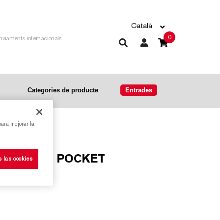
Català
0
nviaments internacionals
Categories de producte
Entrades
para mejorar la
A. EDICIÓ POCKET
s las cookies