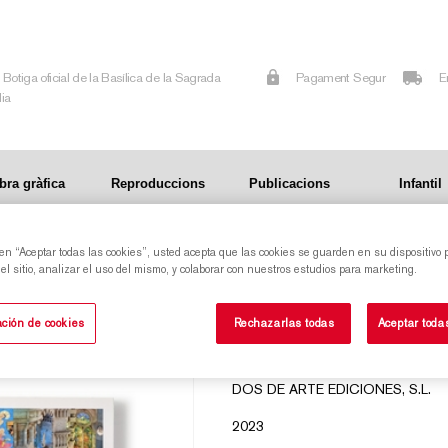
Botiga oficial de la Basílica de la Sagrada
Pagament Segur
E
lia
bra gràfica
Reproduccions
Publicacions
Infantil
 en “Aceptar todas las cookies”, usted acepta que las cookies se guarden en su dispositivo 
l sitio, analizar el uso del mismo, y colaborar con nuestros estudios para marketing.
SAGRADA FAMÍLI
ción de cookies
Rechazarlas todas
Aceptar toda
AA.VV
DOS DE ARTE EDICIONES, S.L.
2023