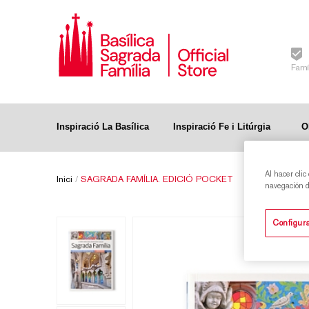
Famí
Inspiració La Basílica
Inspiració Fe i Litúrgia
O
Al hacer clic
Inici
/
SAGRADA FAMÍLIA. EDICIÓ POCKET
navegación de
Configura