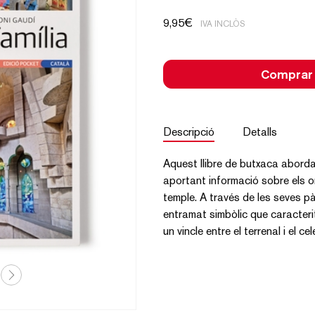
9,95
€
IVA INCLÒS
Comprar
Descripció
Detalls
Aquest llibre de butxaca aborda
aportant informació sobre els or
temple. A través de les seves pà
entramat simbòlic que caracter
un vincle entre el terrenal i el cel