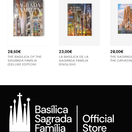
28,50
€
23,00
€
28,00
€
THE BASILICA OF THE
LA BASÍLICA DE LA
THE SAGRADA
SAGRADA FAMÍLIA
SAGRADA FAMÍLIA
THE CATHEDR
(DELUXE EDITION)
(ENGLISH)