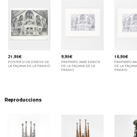
21,95
€
9,95
€
16,95
€
PÒSTER D'UN ESBÓS DE
PASPARTÚ AMB ESBÓS
PASPARTÚ A
LA FAÇANA DE LA PASSIÓ
DE LA FAÇANA DE LA
DE LA FAÇANA
PASSIÓ
PASSIÓ
Reproduccions