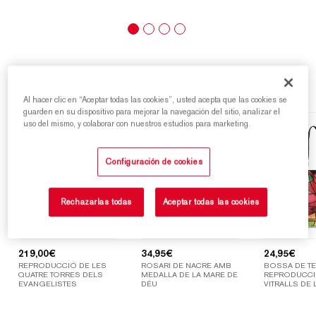
Destacats
Al hacer clic en “Aceptar todas las cookies”, usted acepta que las cookies se
guarden en su dispositivo para mejorar la navegación del sitio, analizar el
uso del mismo, y colaborar con nuestros estudios para marketing.
Configuración de cookies
Rechazarlas todas
Aceptar todas las cookies
219,00
€
34,95
€
24,95
€
REPRODUCCIÓ DE LES
ROSARI DE NACRE AMB
BOSSA DE TE
QUATRE TORRES DELS
MEDALLA DE LA MARE DE
REPRODUCCI
EVANGELISTES
DÉU
VITRALLS DE 
SAGRADA FAM