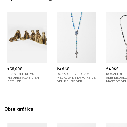
169,00
€
24,95
€
24,95
€
PESSEBRE DE VUIT
ROSARI DE VIDRE AMB
ROSARI DE F
FIGURES ACABAT EN
MEDALLA DE LA MARE DE
AMB MEDALLA
BRONZE
DÉU DEL ROSER –
MARE DE DÉ
COLOR BLAU
Obra gràfica