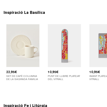
Inspiració La Basílica
22,95
€
10,95
€
10,95
€
SET DE CAFÈ COLUMNA
PUNT DE LLIBRE PLATEJAT
IMANT PLATEJ
DE LA SAGRADA FAMILIA
DEL VITRALL
VITRALL
Inspiració Fe i Litúrgia