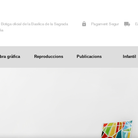
Botiga oficial de la Basílica de la Sagrada
Pagament Segur
E
lia
bra gràfica
Reproduccions
Publicacions
Infantil