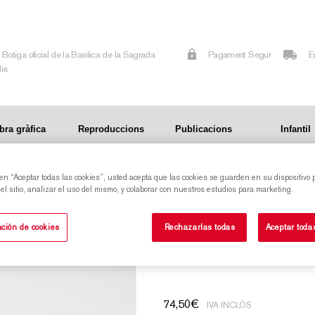
Botiga oficial de la Basílica de la Sagrada
Pagament Segur
E
lia
bra gràfica
Reproduccions
Publicacions
Infantil
 en “Aceptar todas las cookies”, usted acepta que las cookies se guarden en su dispositivo 
LIA SEDO
l sitio, analizar el uso del mismo, y colaborar con nuestros estudios para marketing.
PLAT 4 PINACLES CORBAT TARONJA SAGRADA
ción de cookies
Rechazarlas todas
Aceptar toda
FAMILIA SEDO
74,50
€
IVA INCLÒS