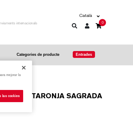
Català
0
nviaments internacionals
Categories de producte
Entrades
para mejorar la
s las cookies