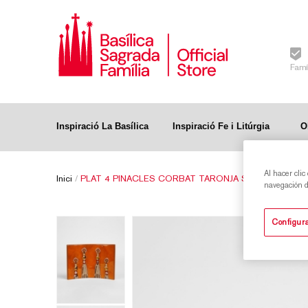
Famí
Inspiració La Basílica
Inspiració Fe i Litúrgia
O
Al hacer clic
Inici
/
PLAT 4 PINACLES CORBAT TARONJA SAGRADA FAMI
navegación de
Configura