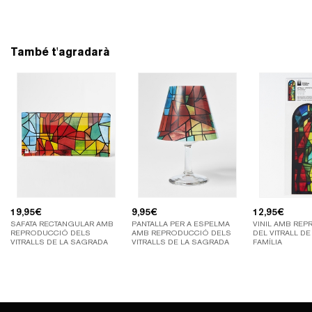
També t'agradarà
19,95
€
9,95
€
12,95
€
SAFATA RECTANGULAR AMB
PANTALLA PER A ESPELMA
VINIL AMB RE
REPRODUCCIÓ DELS
AMB REPRODUCCIÓ DELS
DEL VITRALL D
VITRALLS DE LA SAGRADA
VITRALLS DE LA SAGRADA
FAMÍLIA
FAMÍLIA
FAMÍLIA