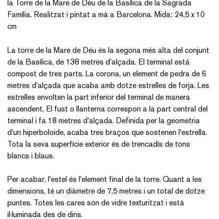
la Torre de la Mare de Déu de la Basílica de la Sagrada
Família. Realitzat i pintat a mà a Barcelona. Mida: 24,5 x 10
cm
La torre de la Mare de Déu és la segona més alta del conjunt
de la Basílica, de 138 metres d'alçada. El terminal está
compost de tres parts. La corona, un element de pedra de 6
metres d'alçada que acaba amb dotze estrelles de forja. Les
estrelles envolten la part inferior del terminal de manera
ascendent. El fust o llanterna correspon a la part central del
terminal i fa 18 metres d'alçada. Definida per la geometria
d'un hiperboloide, acaba tres braços que sostenen l'estrella.
Tota la seva superfície exterior és de trencadís de tons
blancs i blaus.
Per acabar, l'estel és l'element final de la torre. Quant a les
dimensions, té un diàmetre de 7,5 metres i un total de dotze
puntes. Totes les cares són de vidre texturitzat i està
il·luminada des de dins.