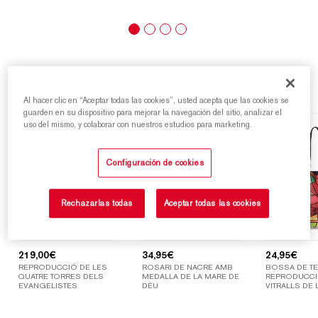
Destacats
Al hacer clic en “Aceptar todas las cookies”, usted acepta que las cookies se
guarden en su dispositivo para mejorar la navegación del sitio, analizar el
uso del mismo, y colaborar con nuestros estudios para marketing.
Configuración de cookies
Rechazarlas todas
Aceptar todas las cookies
219,00
€
34,95
€
24,95
€
REPRODUCCIÓ DE LES
ROSARI DE NACRE AMB
BOSSA DE TE
QUATRE TORRES DELS
MEDALLA DE LA MARE DE
REPRODUCCI
EVANGELISTES
DÉU
VITRALLS DE 
SAGRADA FAM