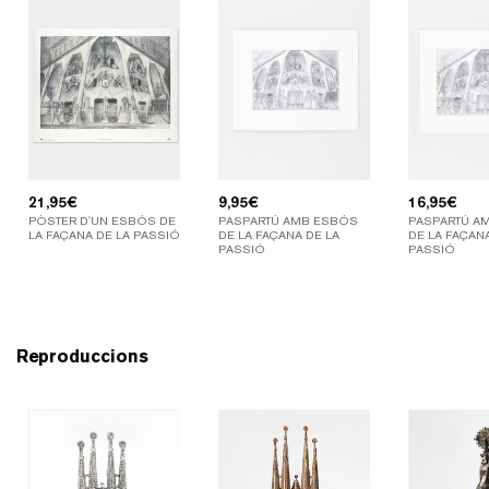
21,95
€
9,95
€
16,95
€
PÒSTER D'UN ESBÓS DE
PASPARTÚ AMB ESBÓS
PASPARTÚ A
LA FAÇANA DE LA PASSIÓ
DE LA FAÇANA DE LA
DE LA FAÇANA
PASSIÓ
PASSIÓ
Reproduccions