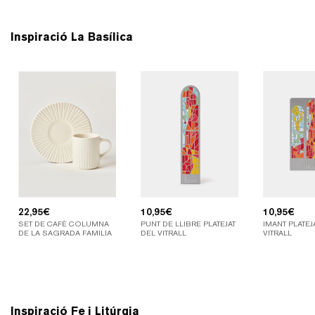
Inspiració La Basílica
22,95
€
10,95
€
10,95
€
SET DE CAFÈ COLUMNA
PUNT DE LLIBRE PLATEJAT
IMANT PLATEJ
DE LA SAGRADA FAMILIA
DEL VITRALL
VITRALL
Inspiració Fe i Litúrgia