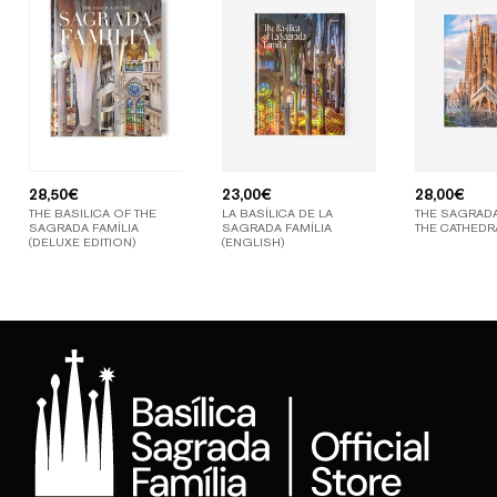
28,50
€
23,00
€
28,00
€
THE BASILICA OF THE
LA BASÍLICA DE LA
THE SAGRADA
SAGRADA FAMÍLIA
SAGRADA FAMÍLIA
THE CATHEDR
(DELUXE EDITION)
(ENGLISH)