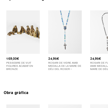
169,00
€
24,95
€
24,95
€
PESSEBRE DE VUIT
ROSARI DE VIDRE AMB
ROSARI DE F
FIGURES ACABAT EN
MEDALLA DE LA MARE DE
AMB MEDALLA
BRONZE
DÉU DEL ROSER –
MARE DE DÉ
COLOR BLAU
Obra gràfica