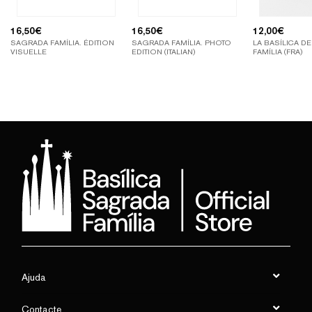
16,50
€
16,50
€
12,00
€
SAGRADA FAMÍLIA. ÉDITION
SAGRADA FAMÍLIA. PHOTO
LA BASÍLICA D
VISUELLE
EDITION (ITALIAN)
FAMÍLIA (FRA)
Ajuda
Contacte