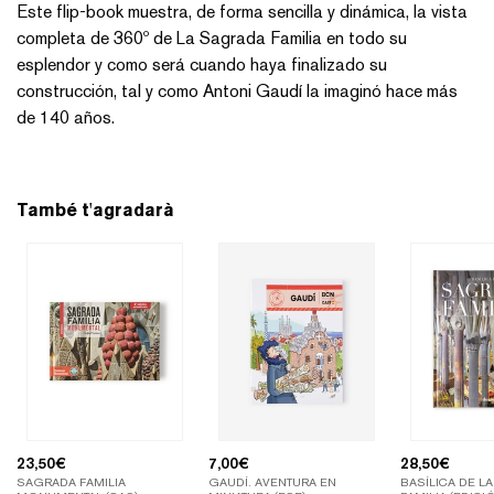
Este flip-book muestra, de forma sencilla y dinámica, la vista
completa de 360º de La Sagrada Familia en todo su
esplendor y como será cuando haya finalizado su
construcción, tal y como Antoni Gaudí la imaginó hace más
de 140 años.
També t'agradarà
23,50
€
7,00
€
28,50
€
SAGRADA FAMILIA
GAUDÍ. AVENTURA EN
BASÍLICA DE L