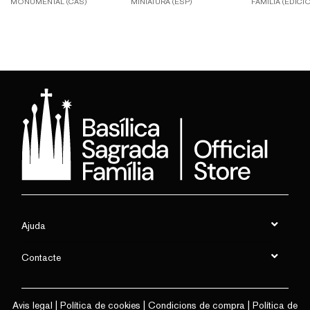
MONUMENTAL (CAS)
MINIATURA (ESP)
FAMILIA (EDICI
Ajuda
Contacte
Avis legal
|
Política de cookies
|
Condicions de compra
|
Política de