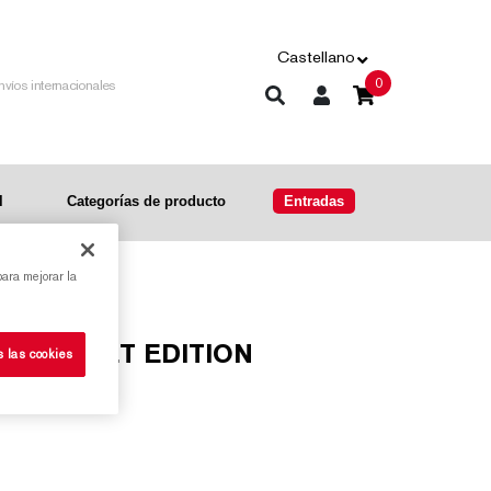
Castellano
0
nvíos internacionales
l
Categorías de producto
Entradas
para mejorar la
s las cookies