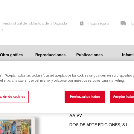
Tienda oficial de la Basílica de la Sagrada
Pago seguro
E
lia
Obra gráfica
Reproducciones
Publicaciones
Infanti
 en “Aceptar todas las cookies”, usted acepta que las cookies se guarden en su dispositivo 
l sitio, analizar el uso del mismo, y colaborar con nuestros estudios para marketing.
SAGRADA FAMÍLIA. POCKET EDITION
ción de cookies
Rechazarlas todas
Aceptar toda
(JAPANESE)
AA.VV.
DOS DE ARTE EDICIONES, S.L.