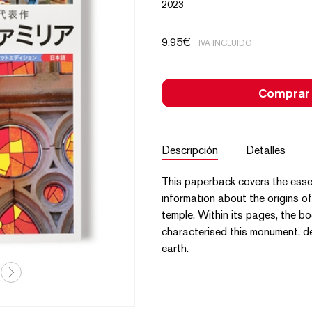
2023
9,95
€
IVA INCLUIDO
Comprar
Descripción
Detalles
This paperback covers the essen
information about the origins of
temple. Within its pages, the b
characterised this monument, d
earth.