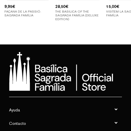
9,95
€
28,50
€
15,00
€
FAÇANA DE LA PASSIÓ.
THE BASILICA OF THE
VISITEM LA SA
SAGRADA FAMÍLIA
SAGRADA FAMÍLIA (DELUXE
FAMÍLIA
EDITION)
Ayuda
Contacto