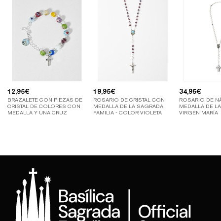
12,95
€
19,95
€
34,95
€
BRAZALETE CON PIEZAS DE
ROSARIO DE CRISTAL CON
ROSARIO DE N
CRISTAL DE COLORES CON
MEDALLA DE LA SAGRADA
MEDALLA DE LA
MEDALLA Y UNA CRUZ
FAMILIA - COLOR VIOLETA
VIRGEN MARÍA