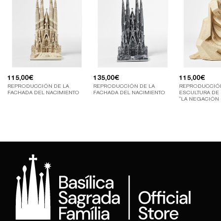
115,00
€
135,00
€
115,00
€
REPRODUCCIÓN DE LA
REPRODUCCIÓN DE LA
REPRODUCCIÓ
FACHADA DEL NACIMIENTO
FACHADA DEL NACIMIENTO
ESCULTURA DE 
"LA NEGACIÓN
PEDRO"