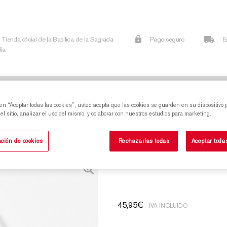
Tienda oficial de la Basílica de la Sagrada
Pago seguro
E
lia
Obra gráfica
Reproducciones
Publicaciones
Infanti
 en “Aceptar todas las cookies”, usted acepta que las cookies se guarden en su dispositivo 
l sitio, analizar el uso del mismo, y colaborar con nuestros estudios para marketing.
ción de cookies
Rechazarlas todas
Aceptar toda
Pulsera de esmalt
45,95
€
IVA INCLUIDO