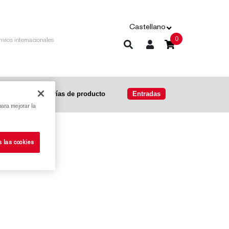
Castellano
0
nvíos internacionales
l
Categorías de producto
Entradas
para mejorar la
s las cookies
e