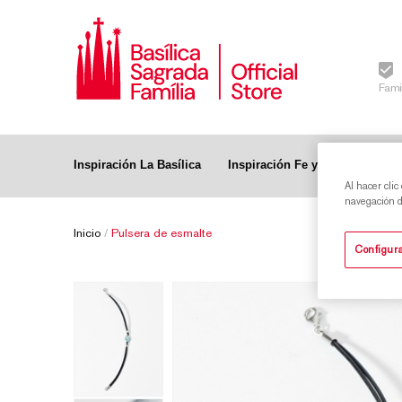
Fami
Inspiración La Basílica
Inspiración Fe y Liturgia
Al hacer clic
navegación de
Inicio
/
Pulsera de esmalte
Configura