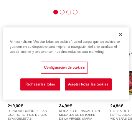
Destacados
Al hacer clic en “Aceptar todas las cookies”, usted acepta que las cookies se
guarden en su dispositivo para mejorar la navegación del sitio, analizar el
uso del mismo, y colaborar con nuestros estudios para marketing.
Configuración de cookies
Rechazarlas todas
Aceptar todas las cookies
219,00
€
34,95
€
24,95
€
REPRODUCCIÓN DE LAS
ROSARIO DE NÁCAR CON
BOLSA DE TE
CUATRO TORRES DE LOS
MEDALLA DE LA TORRE
REPRODUCCI
EVANGELISTAS
DE LA VIRGEN MARÍA
VIDRIERAS DE
SAGRADA FAM