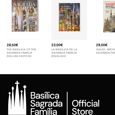
28,50
€
23,00
€
29,00
€
THE BASILICA OF THE
LA BASÍLICA DE LA
GAUDÍ. ARCHI
SAGRADA FAMÍLIA
SAGRADA FAMÍLIA
SAGRADA FAM
(DELUXE EDITION)
(ENGLISH)