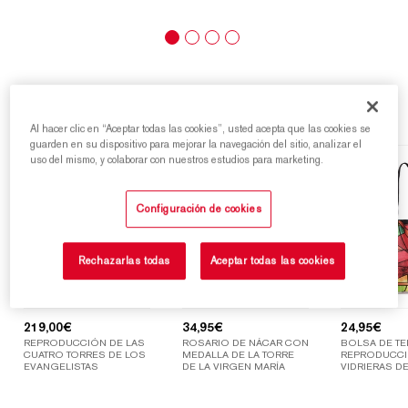
Destacados
Al hacer clic en “Aceptar todas las cookies”, usted acepta que las cookies se
guarden en su dispositivo para mejorar la navegación del sitio, analizar el
uso del mismo, y colaborar con nuestros estudios para marketing.
Configuración de cookies
Rechazarlas todas
Aceptar todas las cookies
219,00
€
34,95
€
24,95
€
REPRODUCCIÓN DE LAS
ROSARIO DE NÁCAR CON
BOLSA DE TE
CUATRO TORRES DE LOS
MEDALLA DE LA TORRE
REPRODUCCI
EVANGELISTAS
DE LA VIRGEN MARÍA
VIDRIERAS DE
SAGRADA FAM