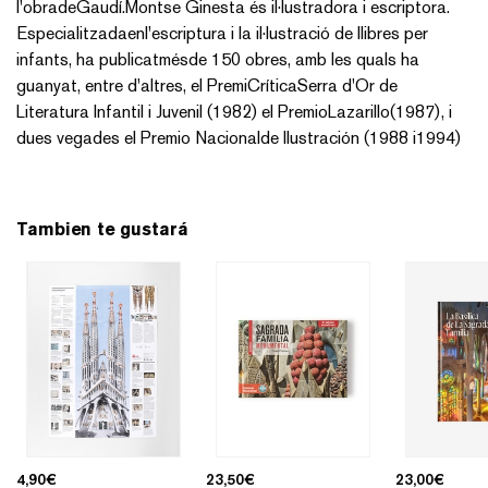
l'obradeGaudí.Montse Ginesta és il·lustradora i escriptora.
Especialitzadaenl'escriptura i la il·lustració de llibres per
infants, ha publicatmésde 150 obres, amb les quals ha
guanyat, entre d'altres, el PremiCríticaSerra d'Or de
Literatura Infantil i Juvenil (1982) el PremioLazarillo(1987), i
dues vegades el Premio Nacionalde Ilustración (1988 i1994)
Tambien te gustará
4,90
€
23,50
€
23,00
€