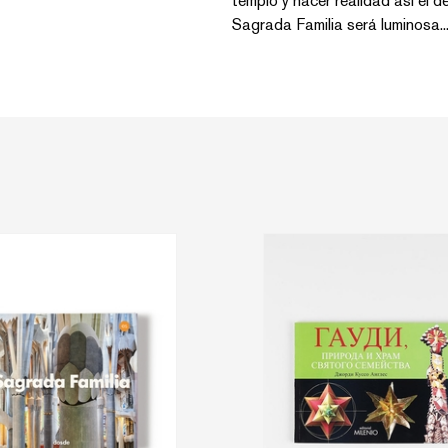
templo y hacer realidad así el 
Sagrada Familia será luminosa...