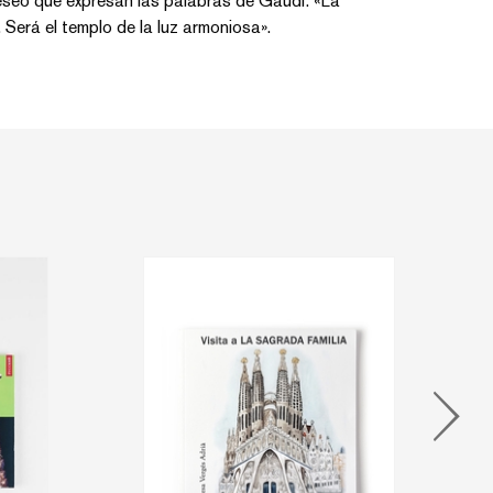
deseo que expresan las palabras de Gaudí: «La
 Será el templo de la luz armoniosa».