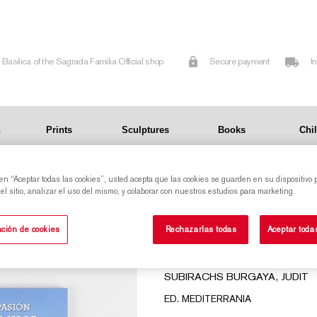
Basilica of the Sagrada Familia Official shop
Secure payment
I
n
Prints
Sculptures
Books
Chi
 en “Aceptar todas las cookies”, usted acepta que las cookies se guarden en su dispositivo 
l sitio, analizar el uso del mismo, y colaborar con nuestros estudios para marketing.
FACHADA DE LA 
ción de cookies
Rechazarlas todas
Aceptar toda
ESCULTURAS DE SUBIR
SUBIRACHS BURGAYA, JUDIT
ED. MEDITERRANIA